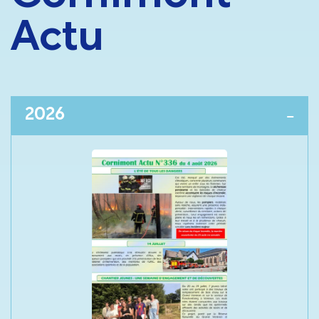
Actu
2026
−