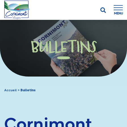
MENU
BULLETINS
Accueil
>
Bulletins
Cornimont