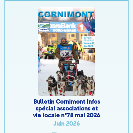
Décembre 2024
Cornimont Actu n°295
Télécharger
Décembre 2023
Télécharger
Cornimont Actu n°331
Avril 2026
Bulletin Cornimont Infos
spécial associations et
Télécharger
vie locale n°78 mai 2026
Cornimont Actu n°325
Juin 2026
Novembre 2025