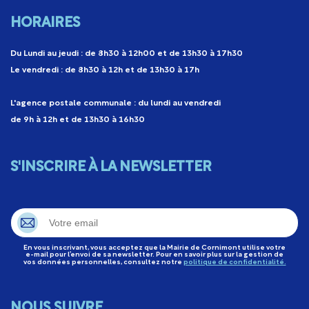
Mai 2022
Cornimont Actu N°327
Bulletin Cornimont Infos
HORAIRES
n°65 septembre 2021
Janvier 2026
Télécharger
Septembre 2021
Du Lundi au jeudi : de 8h30 à 12h00 et de 13h30 à 17h30
Bulletin Cornimont Infos
Télécharger
Le vendredi : de 8h30 à 12h et de 13h30 à 17h
n°62 juillet 2020
Télécharger
Cornimont Actu N°321
Juillet 2020
Juillet 2025
L'agence postale communale : du lundi au vendredi
de 9h à 12h et de 13h30 à 16h30
Télécharger
Cornimont Actu n°305
Télécharger
Août 2024
S'INSCRIRE À LA NEWSLETTER
Cornimont Actu n°290
Télécharger
Septembre 2023
Bulletin Cornimont Infos
Télécharger
spécial associations et
En vous inscrivant, vous acceptez que la Mairie de Cornimont utilise votre
vie locale n°72 janvier
e-mail pour l’envoi de sa newsletter. Pour en savoir plus sur la gestion de
vos données personnelles, consultez notre
politique de confidentialité.
Bulletin Cornimont Infos
2024
n°69 janvier 2023
Janvier 2024
Janvier 2023
NOUS SUIVRE