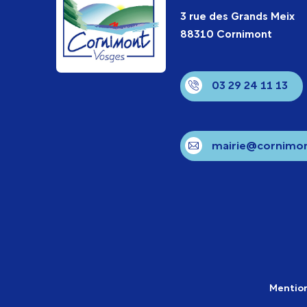
3 rue des Grands Meix
88310 Cornimont
03 29 24 11 13
mairie@cornimon
Mention