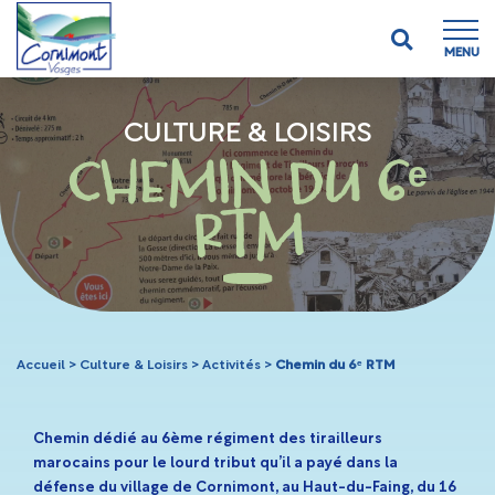
MENU
CULTURE & LOISIRS
CHEMIN DU 6ᵉ
RTM
Accueil
>
Culture & Loisirs
>
Activités
>
Chemin du 6ᵉ RTM
Chemin dédié au 6ème régiment des tirailleurs
marocains pour le lourd tribut qu’il a payé dans la
défense du village de Cornimont, au Haut-du-Faing, du 16