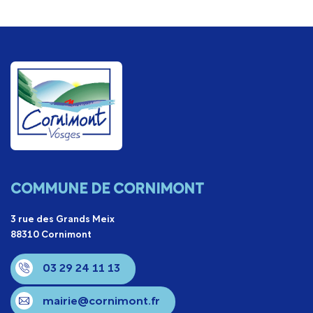
COMMUNE DE CORNIMONT
3 rue des Grands Meix
88310 Cornimont
03 29 24 11 13
mairie@cornimont.fr