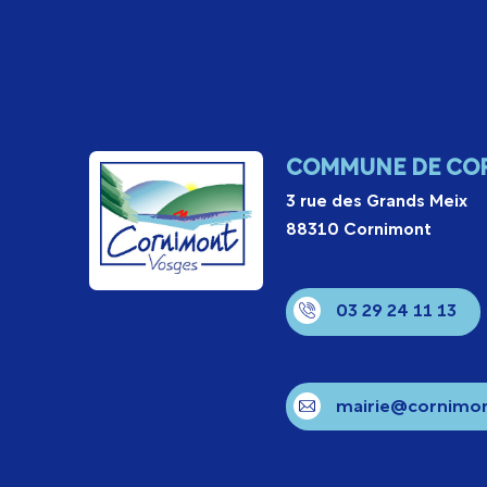
COMMUNE DE CO
3 rue des Grands Meix
88310 Cornimont
03 29 24 11 13
mairie@cornimon