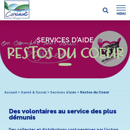
MENU
SERVICES D’AIDE
RESTOS DU COEUR
Accueil
>
Santé & Social
>
Services d’aide
>
Restos du Coeur
Des volontaires au service des plus
démunis
Des collectes et distributions sont permises par l’action