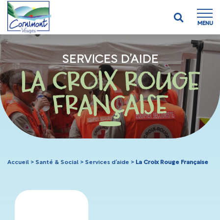
MENU
SERVICES D’AIDE
LA CROIX ROUGE
FRANÇAISE
Accueil
>
Santé & Social
>
Services d’aide
>
La Croix Rouge Française