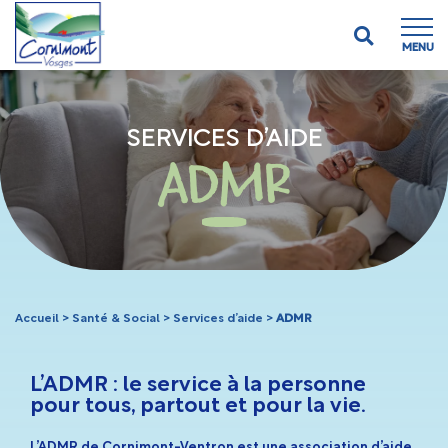
MENU
SERVICES D’AIDE
ADMR
Accueil
>
Santé & Social
>
Services d’aide
>
ADMR
L’ADMR : le service à la personne
pour tous, partout et pour la vie.
L’ADMR de Cornimont-Ventron est une association d’aide