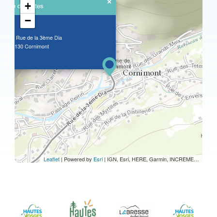
×
+
Salle des fêtes
−
24 Rue de la 3ème Dia
88130 Cornimont
Leaflet
| Powered by
Esri
|
IGN, Esri, HERE, Garmin, INCREMENT P, USGS, METI/NASA