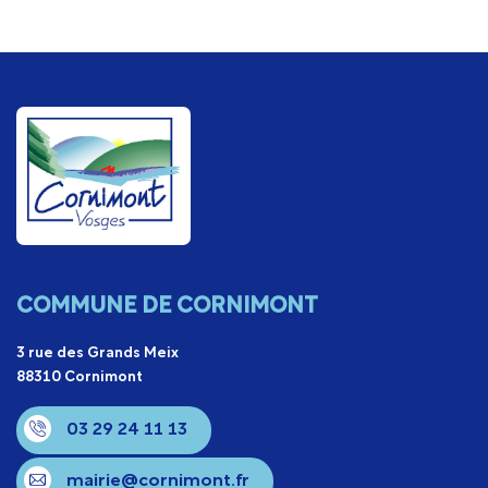
COMMUNE DE CORNIMONT
3 rue des Grands Meix
88310 Cornimont
03 29 24 11 13
mairie@cornimont.fr