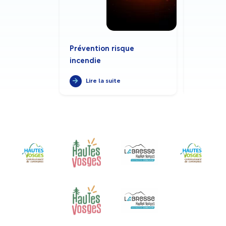
Prévention risque
Sécheres
incendie
Lire la suite
Lire 